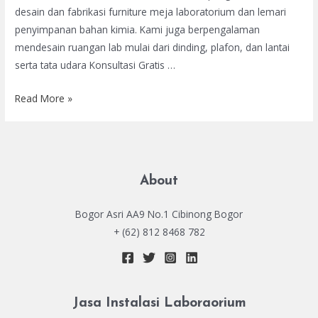
desain dan fabrikasi furniture meja laboratorium dan lemari
penyimpanan bahan kimia. Kami juga berpengalaman
mendesain ruangan lab mulai dari dinding, plafon, dan lantai
serta tata udara Konsultasi Gratis …
Jual
Read More »
Meja
Laboratorium
About
Bogor Asri AA9 No.1 Cibinong Bogor
+ (62) 812 8468 782
Jasa Instalasi Laboraorium