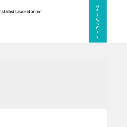
G
E
nstalasi Laboratorium
T
Q
U
O
T
E