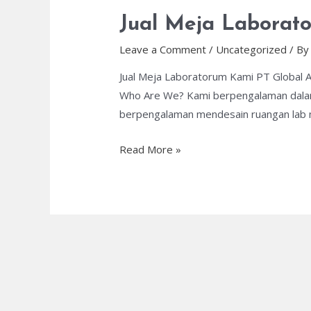
Jual Meja Laborat
Leave a Comment
/
Uncategorized
/ B
Jual Meja Laboratorum Kami PT Global A
Who Are We? Kami berpengalaman dalam d
berpengalaman mendesain ruangan lab mul
Jual
Read More »
Meja
Laboratorium