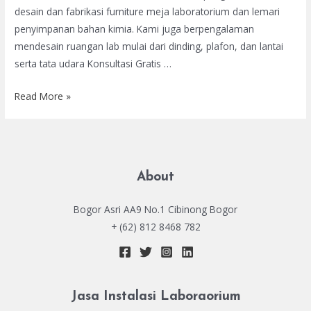
desain dan fabrikasi furniture meja laboratorium dan lemari
penyimpanan bahan kimia. Kami juga berpengalaman
mendesain ruangan lab mulai dari dinding, plafon, dan lantai
serta tata udara Konsultasi Gratis …
Jual
Read More »
Meja
Laboratorium
About
Bogor Asri AA9 No.1 Cibinong Bogor
+ (62) 812 8468 782
Jasa Instalasi Laboraorium